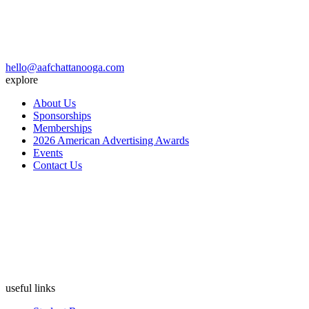
hello@aafchattanooga.com
explore
About Us
Sponsorships
Memberships
2026 American Advertising Awards
Events
Contact Us
useful links