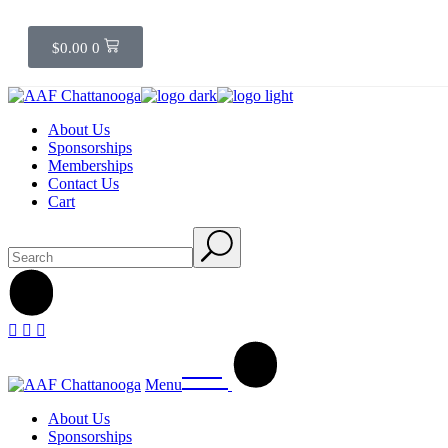
$
0.00
0
About Us
Sponsorships
Memberships
Contact Us
Cart
Menu
About Us
Sponsorships